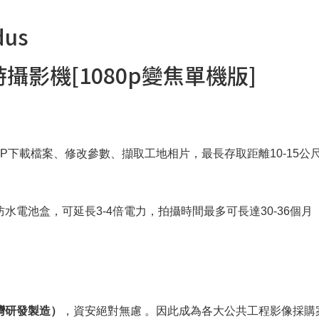
us
I縮時攝影機[1080p變焦單機版]
PP下載檔案、修改參數、擷取工地相片，最長存取距離10-15公尺
防水電池盒，可延長3-4倍電力，拍攝時間最多可長達30-36個月
台灣研發製造）
，資安絕對無慮
。因此成為各大公共工程影像採購