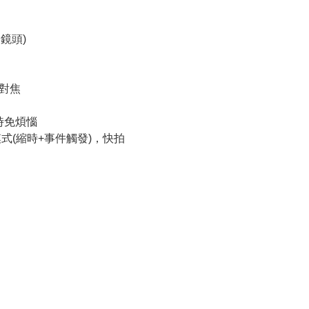
眼鏡頭)
對焦
縮時免煩惱
式(縮時+事件觸發)，快拍