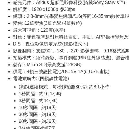
感光元件：Afidus 超低照影像科技(搭載Sony Starvis™)
解析度：1920 x1080p @30fps
鏡頭：2.8-8mm光學變焦鏡頭/f1.6(等同16-35mm數位單
變焦: 12倍變焦(3倍光學+4倍數位)
最大可視角：120度(水平)
對焦：菲達視智慧對焦科技自動、手動、APP操控變焦及
DIS：數位影像穩定系統(錄影模式下)
影像翻轉：支援90°、180°、270°影像翻轉，9:16格式
拍攝模式：縮時錄影、事件觸發(PIR紅外線感應)、混合模
儲存：Micro SD(最高支援128GB)
供電：4顆三號鹼性電池/DC 5V 1A(u-USB連接)
電池續航力: (四顆鹼性電池)
錄影(連續模式，每秒鐘拍照30張): 約8.1小時
1秒間隔 - 約16.1小時
3秒間隔 - 約44小時
10秒間隔 - 約19天
30秒間隔 - 約19天
60秒間隔 - 約36天
3分鐘間隔-約87天