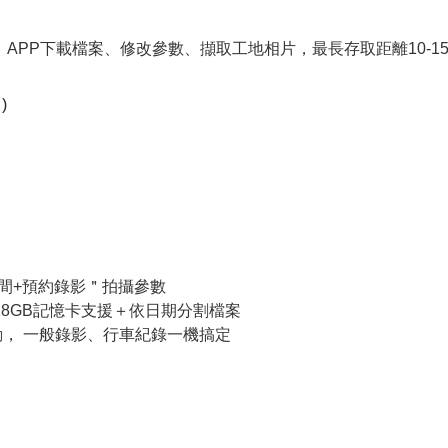
態、APP下載檔案、修改參數、擷取工地相片，最長存取距離10-15
)
間+預約錄影＂拍攝參數
28GB記憶卡支援＋依日期分割檔案
動， 一般錄影、行車紀錄一機搞定
出