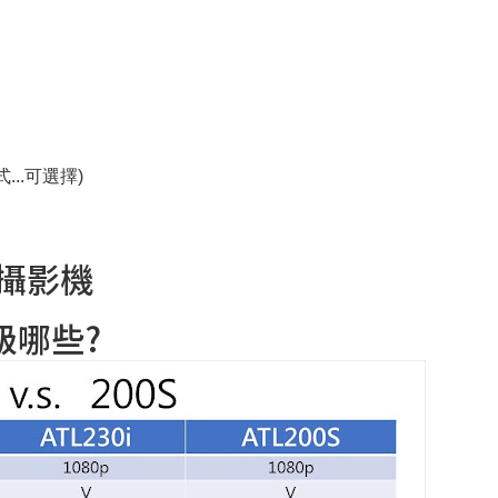
..可選擇)
攝影機
升級哪些?