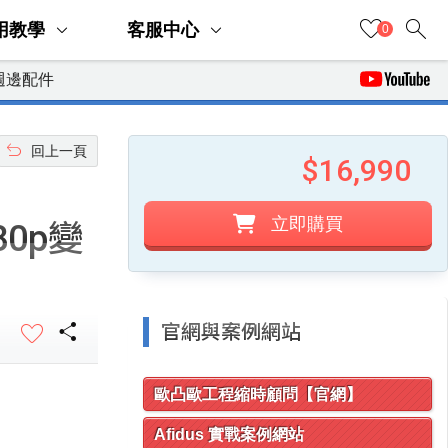
search
用教學
客服中心
0
週邊配件
undo
回上一頁
$16,990
立即購買
80p變
share
官網與案例網站
歐凸歐工程縮時顧問【官網】
Afidus 實戰案例網站