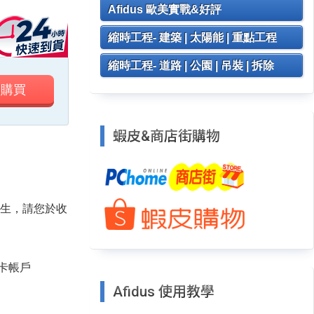
Afidus 歐美實戰&好評
縮時工程- 建築 | 太陽能 | 重點工程
縮時工程- 道路 | 公園 | 吊裝 | 拆除
即購買
蝦皮&商店街購物
發生，請您於收
卡帳戶
Afidus 使用教學