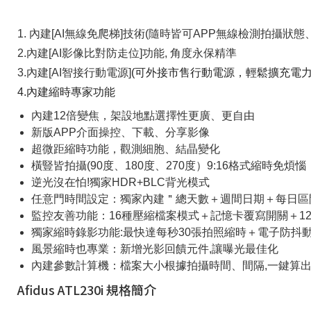
1. 內建[AI無線免爬梯]技術(隨時皆可APP無線檢測拍攝狀
2.內建[AI影像比對防走位]功能, 角度永保精準
3.內建[AI智接行動電源]
(可外接市售行動電源，輕鬆擴充電力
4.內建縮時專家功能
內建12倍變焦，架設地點選擇性更廣、更自由
新版APP介面操控、下載、分享影像
超微距縮時功能，觀測細胞、結晶變化
橫豎皆拍攝(90度、180度、270度）9:16格式縮時免煩惱
逆光沒在怕!獨家HDR+BLC背光模式
任意門時間設定：獨家內建＂總天數＋週間日期＋每日區
監控友善功能：16種壓縮檔案模式＋記憶卡覆寫開關＋1
獨家縮時錄影功能:最快達每秒30張拍照縮時＋電子防抖
風景縮時也專業：新增光影回饋元件,讓曝光最佳化
內建參數計算機：檔案大小根據拍攝時間、間隔,一鍵算
Afidus ATL230i 規格簡介