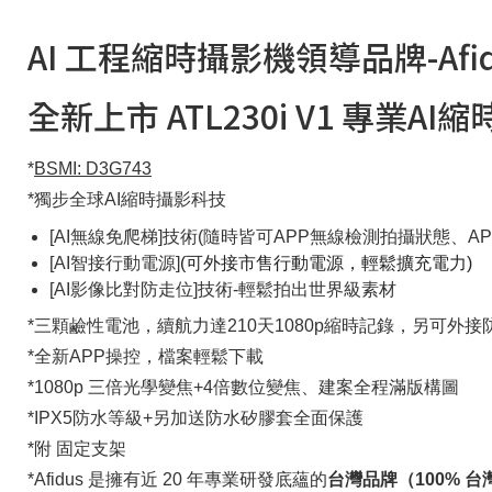
AI 工程縮時攝影機領導品牌-Afid
全新上市 ATL230i V1 專業A
*
BSMI: D3G743
*獨步全球AI縮時攝影科技
[AI無線免爬梯]技術(隨時皆可APP無線檢測拍攝狀態、A
[AI智接行動電源]
(可外接市售行動電源，輕鬆擴充電力)
[AI影像比對防走位]技術-輕鬆拍出世界級素材
*三顆鹼性電池，續航力達210天1080p縮時記錄，另可外接
*全新APP操控，檔案輕鬆下載
*1080p 三倍光學變焦+4倍數位變焦、建案全程滿版構圖
*IPX5防水等級+另加送防水矽膠套全面保護
*附 固定支架
*
Afidus 是擁有近 20 年專業研發底蘊的
台灣品牌（100% 