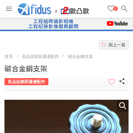
search
menu
0
工程縮時攝影相機
工程紀錄影像服務顧問
undo
回上一頁
首頁
良品促銷與週邊配件
碳合金鋼支架
碳合金鋼支架
share
良品促銷與週邊配件