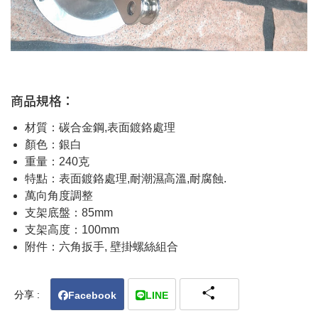
商品規格：
材質：碳合金鋼,表面鍍鉻處理
顏色：銀白
重量：240克
特點：表面鍍鉻處理,耐潮濕高溫,耐腐蝕.
萬向角度調整
支架底盤：85mm
支架高度：100mm
附件：六角扳手, 壁掛螺絲組合
share
Facebook
LINE