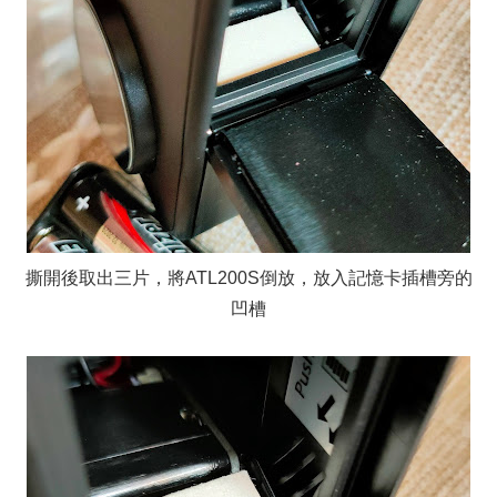
撕開後取出三片，將ATL200S倒放，放入記憶卡插槽旁的
凹槽